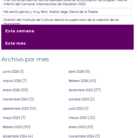
Una noche de sueños hechos realidad durante la coronación de Ángela I, Reina
Infantil del Carnaval Internacional de Mazatlán 2025
Me siento genial y muy feliz: Noelia Vega, Reina de la Poesía
Director del Instituto de Cultura realizó la supervisión de la creación de los
monigotes
Esta semana
SGM Carolina Pérez conquista una nueva corona
TicketSTAR da fechas para el reembolso ante cancelación de las presentaciones
Este mes
de Jorge Medina, Josi Cuen y Grupo Firme
Abiertas las inscripciones para las aspirantes a Reinas del Carnaval Internacional
de Mazatlán ´26
Archivo por mes
(1)
(6)
junio 2026
abril 2026
(7)
(45)
marzo 2026
febrero 2026
(65)
(27)
enero 2026
diciembre 2025
(3)
(2)
noviembre 2025
octubre 2025
(14)
(1)
septiembre 2025
julio 2025
(7)
(32)
mayo 2025
marzo 2025
(85)
(61)
febrero 2025
enero 2025
(4)
(5)
diciembre 2024
noviembre 2024