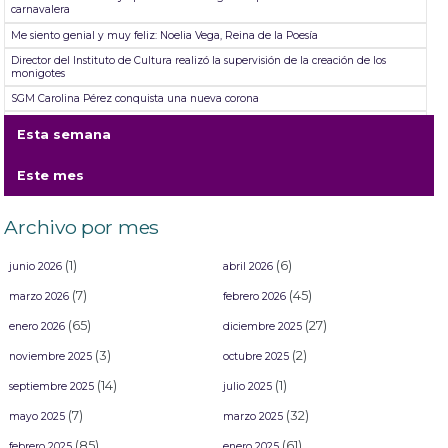
carnavalera
Me siento genial y muy feliz: Noelia Vega, Reina de la Poesía
Director del Instituto de Cultura realizó la supervisión de la creación de los
monigotes
SGM Carolina Pérez conquista una nueva corona
Mazatlán se desgañita de alegría durante su primer Desfile de Carnaval 2026:
Esta semana
Un éxito total en el Malecón
Rectifican resultados del Concurso de Comparsas del Carnaval “Arriba la
Este mes
Tambora” 2026
Mazatlán se presenta con éxito en la Fórmula 1.
Archivo por mes
(1)
(6)
junio 2026
abril 2026
(7)
(45)
marzo 2026
febrero 2026
(65)
(27)
enero 2026
diciembre 2025
(3)
(2)
noviembre 2025
octubre 2025
(14)
(1)
septiembre 2025
julio 2025
(7)
(32)
mayo 2025
marzo 2025
(85)
(61)
febrero 2025
enero 2025