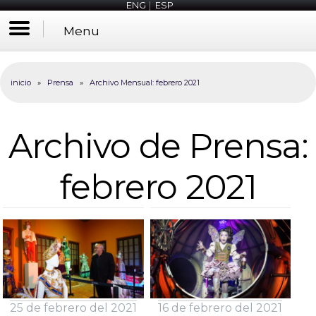
ENG
|
ESP
Menu
inicio
»
Prensa
»
Archivo Mensual:
febrero 2021
Archivo de Prensa:
febrero 2021
25 de febrero del 2021
16 de febrero del 2021