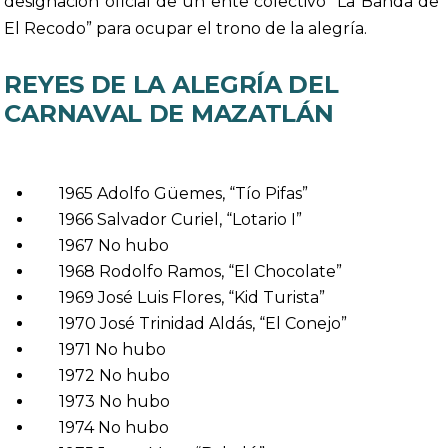
designación oficial de un ente colectivo “La Banda de
El Recodo” para ocupar el trono de la alegría.
REYES DE LA ALEGRÍA DEL
CARNAVAL DE MAZATLÁN
1965 Adolfo Güemes, “Tío Pifas”
1966 Salvador Curiel, “Lotario I”
1967 No hubo
1968 Rodolfo Ramos, “El Chocolate”
1969 José Luis Flores, “Kid Turista”
1970 José Trinidad Aldás, “El Conejo”
1971 No hubo
1972 No hubo
1973 No hubo
1974 No hubo