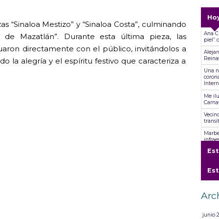
Ho
zas “Sinaloa Mestizo” y “Sinaloa Costa”, culminando
Ana Cl
 de Mazatlán”. Durante esta última pieza, las
piel”
tuaron directamente con el público, invitándolos a
Alejan
Reina
do la alegría y el espíritu festivo que caracteriza a
Una n
corona
Inter
Me ilu
Carnav
Vecino
transi
Marbe
infra
Es
S.G.M.
Flora
Inter
Es
Me sie
Poesí
Arc
Direct
de la 
SGM C
junio 