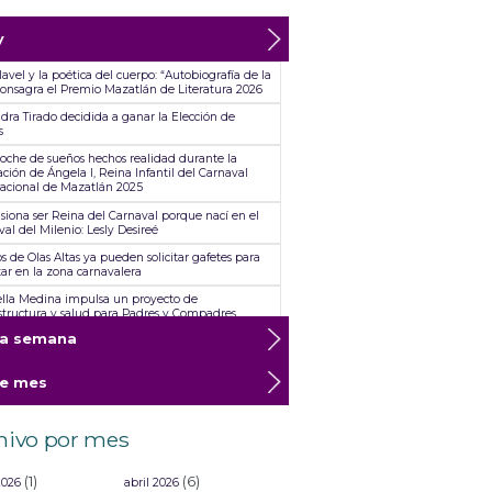
y
avel y la poética del cuerpo: “Autobiografía de la
 consagra el Premio Mazatlán de Literatura 2026
dra Tirado decidida a ganar la Elección de
s
oche de sueños hechos realidad durante la
ción de Ángela I, Reina Infantil del Carnaval
nacional de Mazatlán 2025
siona ser Reina del Carnaval porque nací en el
al del Milenio: Lesly Desireé
s de Olas Altas ya pueden solicitar gafetes para
tar en la zona carnavalera
lla Medina impulsa un proyecto de
estructura y salud para Padres y Compadres
ta semana
 Karina Dueñas, Reina de Plata de los Juegos
les, será homenajeada en el Carnaval
nacional Mazatlán 2026 “Arriba la Tambora”
te mes
nto genial y muy feliz: Noelia Vega, Reina de la
a
hivo por mes
or del Instituto de Cultura realizó la supervisión
creación de los monigotes
(1)
(6)
arolina Pérez conquista una nueva corona
2026
abril 2026