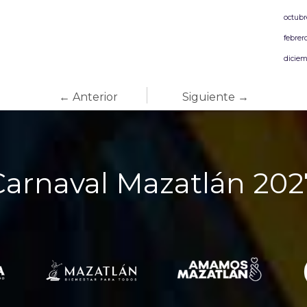
octubr
febrer
diciem
← Anterior
Siguiente →
Carnaval Mazatlán 202