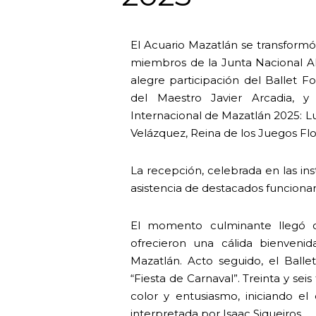
El Acuario Mazatlán se transformó 
miembros de la Junta Nacional A
alegre participación del Ballet Fol
del Maestro Javier Arcadia, y
Internacional de Mazatlán 2025: Lu
Velázquez, Reina de los Juegos Flo
La recepción, celebrada en las in
asistencia de destacados funcionar
El momento culminante llegó c
ofrecieron una cálida bienven
Mazatlán. Acto seguido, el Balle
“Fiesta de Carnaval”. Treinta y sei
color y entusiasmo, iniciando e
interpretada por Isaac Siqueiros.