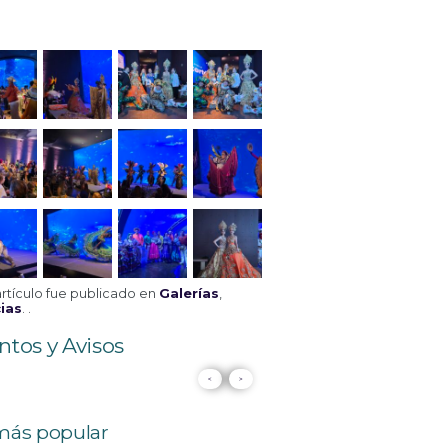
artículo fue publicado en
Galerías
,
ias
. .
ntos y Avisos
<
>
más popular