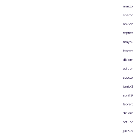
marzo
enero 
novie
septie
mayo 
febrer
diciem
octubr
agosto
junio 
abril 
febrer
diciem
octubr
julio 