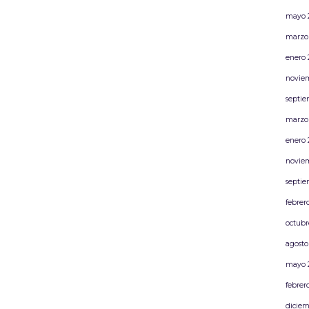
mayo 
marzo
enero 
novie
septie
marzo
enero 
novie
septie
febrer
octubr
agosto
mayo 
febrer
diciem