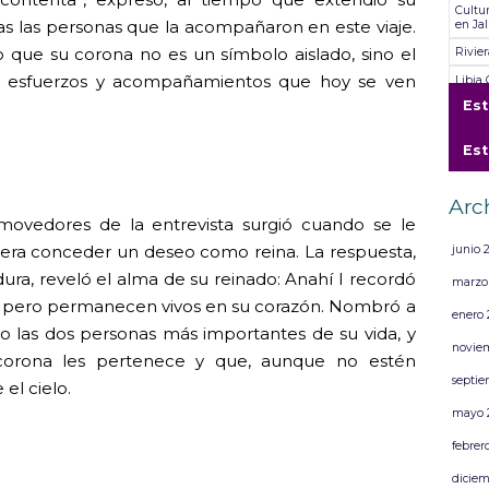
Cultu
odas las personas que la acompañaron en este viaje.
en Jal
ro que su corona no es un símbolo aislado, sino el
Rivie
s, esfuerzos y acompañamientos que hoy se ven
Libia
“Somo
Es
Rivie
Es
Cultu
Compa
Chaya
Arc
artist
vedores de la entrevista surgió cuando se le
iera conceder un deseo como reina. La respuesta,
junio 
ra, reveló el alma de su reinado: Anahí I recordó
marzo
e, pero permanecen vivos en su corazón. Nombró a
enero 
o las dos personas más importantes de su vida, y
novie
orona les pertenece y que, aunque no estén
septie
el cielo.
mayo 
febrer
diciem