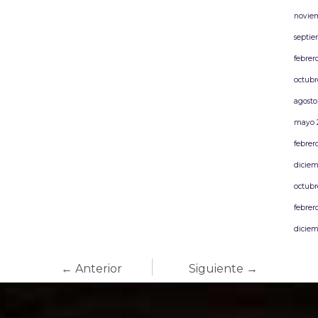
novie
septie
febrer
octubr
agosto
mayo 
febrer
diciem
octubr
febrer
diciem
← Anterior
Siguiente →