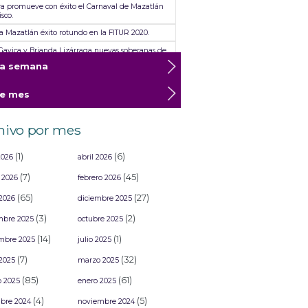
ra promueve con éxito el Carnaval de Mazatlán
isco.
ra Mazatlán éxito rotundo en la FITUR 2020.
 Gavica y Brianda Lizárraga nuevas soberanas de
s América”.
ta semana
ra Mazatlan resounding success at FITUR 2020
te mes
ra da a conocer a los ganadores del Concurso de
rsas
nne, Maluma, Intocable y Placido Domingo, los
hivo por mes
as que estarían en “Lanao, un viaje por el tiempo”
(1)
(6)
2026
abril 2026
(7)
(45)
 2026
febrero 2026
(65)
(27)
2026
diciembre 2025
(3)
(2)
mbre 2025
octubre 2025
(14)
(1)
mbre 2025
julio 2025
(7)
(32)
2025
marzo 2025
(85)
(61)
o 2025
enero 2025
(4)
(5)
bre 2024
noviembre 2024