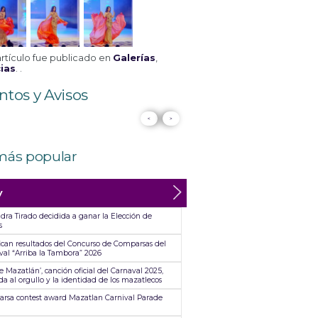
artículo fue publicado en
Galerías
,
ias
. .
ntos y Avisos
<
>
más popular
y
dra Tirado decidida a ganar la Elección de
s
fican resultados del Concurso de Comparsas del
val “Arriba la Tambora” 2026
e Mazatlán’, canción oficial del Carnaval 2025,
a al orgullo y la identidad de los mazatlecos
rsa contest award Mazatlan Carnival Parade