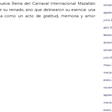
 nueva Reina del Carnaval Internacional Mazatlán
octubr
e su reinado, sino que delinearon su esencia: una
agosto
na como un acto de gratitud, memoria y amor
junio 
abril 
febrer
diciem
octubr
julio 
mayo 
marzo
enero 
novie
septie
marzo
enero 