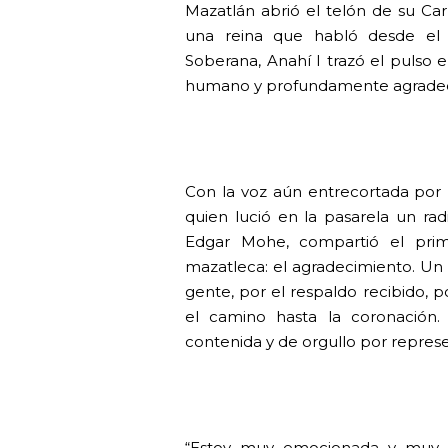
Mazatlán abrió el telón de su Car
una reina que habló desde el 
Soberana, Anahí I trazó el pulso
humano y profundamente agradec
Con la voz aún entrecortada por
quien lució en la pasarela un ra
Edgar Mohe, compartió el prim
mazatleca: el agradecimiento. Un g
gente, por el respaldo recibido,
el camino hasta la coronación.
contenida y de orgullo por repres
“Estoy muy emocionada y muy c