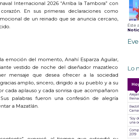
naval Internacional 2026 “Arriba la Tambora” con
corazón. En sus primeras declaraciones como
 emocional de un reinado que se anuncia cercano,
Éste 
ido.
Notic
Eve
 la emoción del momento, Anahí Esparza Aguilar,
diante vestido de noche del diseñador mazatleco
Lo 
er mensaje que desea ofrecer a la sociedad
racias amplio, sincero, dirigido a su pueblo y a su
Ho
 por cada aplauso y cada sonrisa que acompañaron
Alejan
 Sus palabras fueron una confesión de alegría
Reina
entar a Mazatlán.
Recti
Carna
‘Soy d
una od
Compa
2019
ontenta”, expresó, al tiempo que extendió su