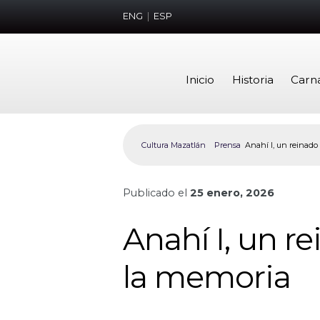
ENG
|
ESP
Inicio
Historia
Carn
Cultura Mazatlán
Prensa
Anahí I, un reinado
Publicado el
25 enero, 2026
Anahí I, un r
la memoria