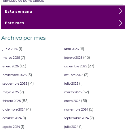
identidad de los mazatlecos
Anahí I, un reinado que nace desde la gratitud y la memoria
Esta semana
Comparsa contest award Mazatlan Carnival Parade 2019
Riviera Mazatlán éxito rotundo en la FITUR 2020.
Este mes
Archivo por mes
(1)
(6)
junio 2026
abril 2026
(7)
(45)
marzo 2026
febrero 2026
(65)
(27)
enero 2026
diciembre 2025
(3)
(2)
noviembre 2025
octubre 2025
(14)
(1)
septiembre 2025
julio 2025
(7)
(32)
mayo 2025
marzo 2025
(85)
(61)
febrero 2025
enero 2025
(4)
(5)
diciembre 2024
noviembre 2024
(1)
(7)
octubre 2024
septiembre 2024
(1)
(1)
agosto 2024
julio 2024