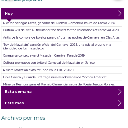
Hoy
Ricardo Venegas Pérez, ganador del Premio Clemencia Isaura de Poesía 2026
Cultura will deliver 45 thousand free tickets for the coronations of Carnaval 2020.
Anticipe la compra de boletos para disfrutar las noches de Carnaval en Olas Altas
‘Soy de Mazatlán’, canción oficial del Carnaval 2025, una oda al orgullo y la
identidad de los mazatlecos
Comparsa contest award Mazatlan Carnival Parade 2019
Cultura promueve con éxito el Carnaval de Mazatlán en Jalisco.
Riviera Mazatlán éxito rotundo en la FITUR 2020.
Libia Gavica y Brianda Lizárraga nuevas soberanas de “Somos América”.
Minerva Reynosa gana el Premio Clemencia Isaura de Poesía Juegos Florales.
Esta semana
Riviera Mazatlan resounding success at FITUR 2020
Este mes
Archivo por mes