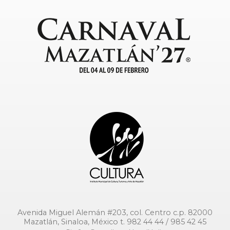
Avenida Miguel Alemán #203, col. Centro c.p. 82000
Mazatlán, Sinaloa, México t. 982 44 44 / 985 42 45