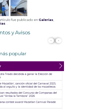
artículo fue publicado en
Galerías
,
ias
. .
ntos y Avisos
<
>
más popular
y
dra Tirado decidida a ganar la Elección de
s
e Mazatlán’, canción oficial del Carnaval 2025,
a al orgullo y la identidad de los mazatlecos
fican resultados del Concurso de Comparsas del
val “Arriba la Tambora” 2026
rsa contest award Mazatlan Carnival Parade