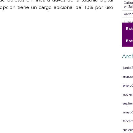
Cultu
opción tiene un cargo adicional del 10% por uso
en Jal
Rivie
Libia
“Somo
Es
Rivie
Es
Cultu
Compa
Chaya
Arc
artist
junio 
marzo
enero 
novie
septie
mayo 
febrer
diciem