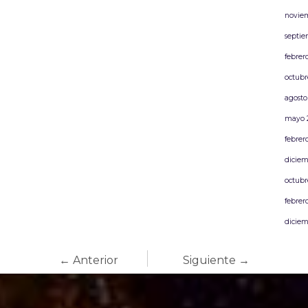
novie
septie
febrer
octubr
agosto
mayo 
febrer
diciem
octubr
febrer
diciem
← Anterior
Siguiente →