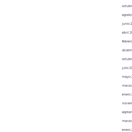
octubr
agosto
junio 
abril 
febrer
diciem
octubr
julio 
mayo 
marzo
enero 
novie
septie
marzo
enero 