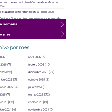
ra promueve con éxito el Carnaval de Mazatlán
isco.
ra Mazatlán éxito rotundo en la FITUR 2020.
 Gavica y Brianda Lizárraga nuevas soberanas de
s América”.
ta semana
ra Mazatlan resounding success at FITUR 2020
te mes
ra da a conocer a los ganadores del Concurso de
rsas
nne, Maluma, Intocable y Placido Domingo, los
hivo por mes
as que estarían en “Lanao, un viaje por el tiempo”
(1)
(6)
2026
abril 2026
(7)
(45)
 2026
febrero 2026
(65)
(27)
2026
diciembre 2025
(3)
(2)
mbre 2025
octubre 2025
(14)
(1)
mbre 2025
julio 2025
(7)
(32)
2025
marzo 2025
(85)
(61)
o 2025
enero 2025
(4)
(5)
bre 2024
noviembre 2024