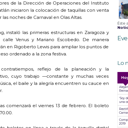
dores de la Dirección de Operaciones del Instituto
lán iniciaron la colocación de taquillas con venta
r las noches de Carnaval en Olas Altas.
Éste 
Notic
g, instaló las primeras estructuras en Zaragoza y
Eve
a calle Venus y Mariano Escobedo. De manera
rán en Rigoberto Lewis para ampliar los puntos de
cceso ordenado a la zona festiva.
Lo 
contratiempos, reflejo de la planeación y la
ativo, cuyo trabajo —constante y muchas veces
Ho
sica, el baile y la alegría encuentren su cauce en
Alejan
r.
Reina
‘Soy d
una od
las comenzará el viernes 13 de febrero. El boleto
Recti
$70.00.
Carna
Compa
2019
e boletos en línea a través de la taquilla digital