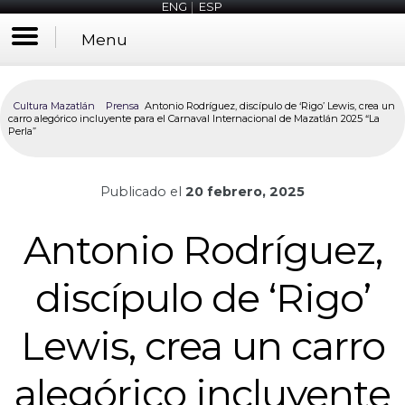
ENG
|
ESP
Menu
Cultura Mazatlán
Prensa
Antonio Rodríguez, discípulo de ‘Rigo’ Lewis, crea un
carro alegórico incluyente para el Carnaval Internacional de Mazatlán 2025 “La
Perla”
Publicado el
20 febrero, 2025
Antonio Rodríguez,
discípulo de ‘Rigo’
Lewis, crea un carro
alegórico incluyente