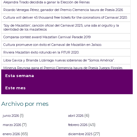
Alejandra Tirado decidida a ganar la Elección de Reinas
Ricardo Venegas Pérez, ganador del Premio Clemencia Isaura de Poesía 2026
Cultura will deliver 45 thousand free tickets for the coronations of Carnaval 2020.
‘Soy de Mazatlán’, canción oficial del Carnaval 2025, una oda al orgullo y la
identidad de los mazatlecos
Comparsa contest award Mazatlan Carnival Parade 2019
Cultura promueve con éxito el Carnaval de Mazatlán en Jalisco.
Riviera Mazatlán éxito rotundo en la FITUR 2020.
Libia Gavica y Brianda Lizárraga nuevas soberanas de “Somos América”.
Minerva Reynosa gana el Premio Clemencia Isaura de Poesía Juegos Florales.
Esta semana
Riviera Mazatlan resounding success at FITUR 2020
Este mes
Archivo por mes
(1)
(6)
junio 2026
abril 2026
(7)
(45)
marzo 2026
febrero 2026
(65)
(27)
enero 2026
diciembre 2025