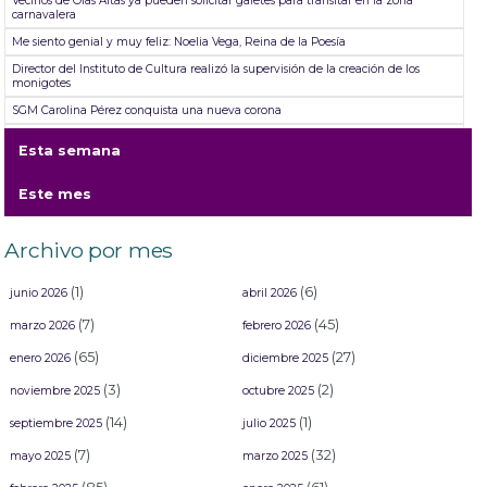
Vecinos de Olas Altas ya pueden solicitar gafetes para transitar en la zona
carnavalera
Me siento genial y muy feliz: Noelia Vega, Reina de la Poesía
Director del Instituto de Cultura realizó la supervisión de la creación de los
monigotes
SGM Carolina Pérez conquista una nueva corona
Mazatlán se desgañita de alegría durante su primer Desfile de Carnaval 2026:
Esta semana
Un éxito total en el Malecón
Rectifican resultados del Concurso de Comparsas del Carnaval “Arriba la
Este mes
Tambora” 2026
Mazatlán se presenta con éxito en la Fórmula 1.
Archivo por mes
(1)
(6)
junio 2026
abril 2026
(7)
(45)
marzo 2026
febrero 2026
(65)
(27)
enero 2026
diciembre 2025
(3)
(2)
noviembre 2025
octubre 2025
(14)
(1)
septiembre 2025
julio 2025
(7)
(32)
mayo 2025
marzo 2025