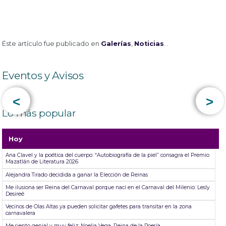
Éste artículo fue publicado en
Galerías
,
Noticias
. .
Eventos y Avisos
<
>
Lo más popular
Hoy
Ana Clavel y la poética del cuerpo: “Autobiografía de la piel” consagra el Premio
Mazatlán de Literatura 2026
Alejandra Tirado decidida a ganar la Elección de Reinas
Me ilusiona ser Reina del Carnaval porque nací en el Carnaval del Milenio: Lesly
Desireé
Vecinos de Olas Altas ya pueden solicitar gafetes para transitar en la zona
carnavalera
Me siento genial y muy feliz: Noelia Vega, Reina de la Poesía