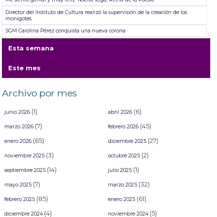
Director del Instituto de Cultura realizó la supervisión de la creación de los
monigotes
SGM Carolina Pérez conquista una nueva corona
TicketSTAR da fechas para el reembolso ante cancelación de las presentaciones
Esta semana
de Jorge Medina, Josi Cuen y Grupo Firme
Abiertas las inscripciones para las aspirantes a Reinas del Carnaval Internacional
Este mes
de Mazatlán ´26
Mazatlán se desgañita de alegría durante su primer Desfile de Carnaval 2026:
Un éxito total en el Malecón
Archivo por mes
(1)
(6)
junio 2026
abril 2026
(7)
(45)
marzo 2026
febrero 2026
(65)
(27)
enero 2026
diciembre 2025
(3)
(2)
noviembre 2025
octubre 2025
(14)
(1)
septiembre 2025
julio 2025
(7)
(32)
mayo 2025
marzo 2025
(85)
(61)
febrero 2025
enero 2025
(4)
(5)
diciembre 2024
noviembre 2024