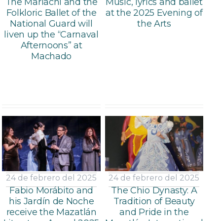
The Mariachi and the
Music, lyrics and ballet
Folkloric Ballet of the
at the 2025 Evening of
National Guard will
the Arts
liven up the “Carnaval
Afternoons” at
Machado
24 de febrero del 2025
24 de febrero del 2025
Fabio Morábito and
The Chio Dynasty: A
his Jardín de Noche
Tradition of Beauty
receive the Mazatlán
and Pride in the