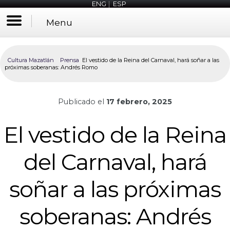
ENG
|
ESP
Menu
Cultura Mazatlán
Prensa
El vestido de la Reina del Carnaval, hará soñar a las
próximas soberanas: Andrés Romo
Publicado el
17 febrero, 2025
El vestido de la Reina
del Carnaval, hará
soñar a las próximas
soberanas: Andrés