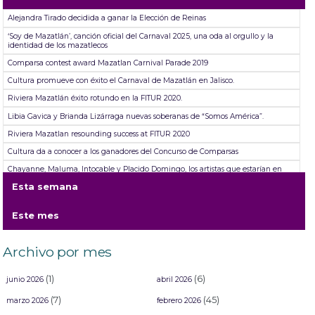
Alejandra Tirado decidida a ganar la Elección de Reinas
‘Soy de Mazatlán’, canción oficial del Carnaval 2025, una oda al orgullo y la
identidad de los mazatlecos
Comparsa contest award Mazatlan Carnival Parade 2019
Cultura promueve con éxito el Carnaval de Mazatlán en Jalisco.
Riviera Mazatlán éxito rotundo en la FITUR 2020.
Libia Gavica y Brianda Lizárraga nuevas soberanas de “Somos América”.
Riviera Mazatlan resounding success at FITUR 2020
Cultura da a conocer a los ganadores del Concurso de Comparsas
Chayanne, Maluma, Intocable y Placido Domingo, los artistas que estarían en
“Lanao, un viaje por el tiempo”
Esta semana
Se abren convocatorias para Carnaval Internacional de Mazatlán 2022.
Este mes
Archivo por mes
(1)
(6)
junio 2026
abril 2026
(7)
(45)
marzo 2026
febrero 2026