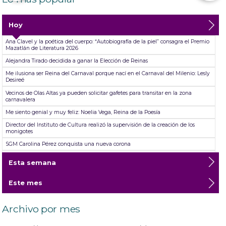
Hoy
Ana Clavel y la poética del cuerpo: “Autobiografía de la piel” consagra el Premio
Mazatlán de Literatura 2026
Alejandra Tirado decidida a ganar la Elección de Reinas
Me ilusiona ser Reina del Carnaval porque nací en el Carnaval del Milenio: Lesly
Desireé
Vecinos de Olas Altas ya pueden solicitar gafetes para transitar en la zona
carnavalera
Me siento genial y muy feliz: Noelia Vega, Reina de la Poesía
Director del Instituto de Cultura realizó la supervisión de la creación de los
monigotes
SGM Carolina Pérez conquista una nueva corona
TicketSTAR da fechas para el reembolso ante cancelación de las presentaciones
Esta semana
de Jorge Medina, Josi Cuen y Grupo Firme
Abiertas las inscripciones para las aspirantes a Reinas del Carnaval Internacional
Este mes
de Mazatlán ´26
Mazatlán se desgañita de alegría durante su primer Desfile de Carnaval 2026:
Un éxito total en el Malecón
Archivo por mes