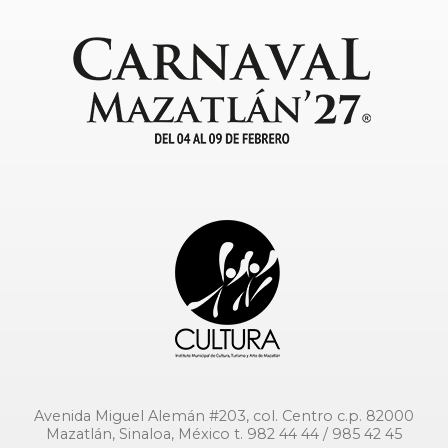
Avenida Miguel Alemán #203, col. Centro c.p. 82000
Mazatlán, Sinaloa, México t. 982 44 44 / 985 42 45