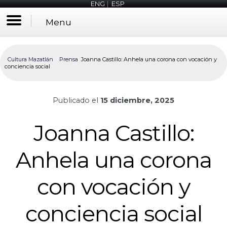
ENG
|
ESP
Menu
Cultura Mazatlán
Prensa
Joanna Castillo: Anhela una corona con vocación y
conciencia social
Publicado el
15 diciembre, 2025
Joanna Castillo:
Anhela una corona
con vocación y
conciencia social