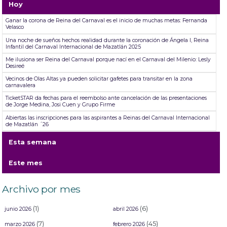
Hoy
Ganar la corona de Reina del Carnaval es el inicio de muchas metas: Fernanda
Velasco
Una noche de sueños hechos realidad durante la coronación de Ángela I, Reina
Infantil del Carnaval Internacional de Mazatlán 2025
Me ilusiona ser Reina del Carnaval porque nací en el Carnaval del Milenio: Lesly
Desireé
Vecinos de Olas Altas ya pueden solicitar gafetes para transitar en la zona
carnavalera
TicketSTAR da fechas para el reembolso ante cancelación de las presentaciones
de Jorge Medina, Josi Cuen y Grupo Firme
Abiertas las inscripciones para las aspirantes a Reinas del Carnaval Internacional
de Mazatlán ´26
El Recodo, Siqueiros, El Roble y Villa Unión fueron las sindicaturas beneficiadas
Esta semana
este domingo con boletos gratuitos para Carnaval.
Director del Instituto de Cultura realizó la supervisión de la creación de los
Este mes
monigotes
Aspirantes a las coronas del Carnaval de Mazatlán celebran el Día de Reyes en el
Asilo de Ancianos
Archivo por mes
“Vamos a llevar el nombre de Mazatlán más alto todavía”: Javier Osuna “El
Chiras”, Rey de la Alegría Electo
(1)
(6)
junio 2026
abril 2026
(7)
(45)
marzo 2026
febrero 2026