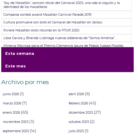
‘Soy de Mazatlán’, canción oficial del Carnaval 2025, una oda al orgullo y la
identidad de los mazatlecos
Comparsa contest award Mazatlan Carnival Parade 2019
Cultura promueve con éxito el Carnaval de Mazatlán en Jalisco.
Riviera Mazatlán éxito rotundo en la FITUR 2020.
Libia Gavica y Brianda Lizárraga nuevas soberanas de “Somos América”.
Minerva Reynosa gana el Premio Clemencia Isaura de Poesía Juegos Florales.
Esta semana
Riviera Mazatlan resounding success at FITUR 2020
Este mes
Archivo por mes
(1)
(6)
junio 2026
abril 2026
(7)
(45)
marzo 2026
febrero 2026
(65)
(27)
enero 2026
diciembre 2025
(3)
(2)
noviembre 2025
octubre 2025
(14)
(1)
septiembre 2025
julio 2025