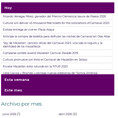
Hoy
Ricardo Venegas Pérez, ganador del Premio Clemencia Isaura de Poesía 2026
Cultura will deliver 45 thousand free tickets for the coronations of Carnaval 2020.
Exitosa entrega se vive en Plaza Acaya
Anticipe la compra de boletos para disfrutar las noches de Carnaval en Olas Altas
‘Soy de Mazatlán’, canción oficial del Carnaval 2025, una oda al orgullo y la
identidad de los mazatlecos
Comparsa contest award Mazatlan Carnival Parade 2019
Cultura promueve con éxito el Carnaval de Mazatlán en Jalisco.
Riviera Mazatlán éxito rotundo en la FITUR 2020.
Libia Gavica y Brianda Lizárraga nuevas soberanas de “Somos América”.
Esta semana
Minerva Reynosa gana el Premio Clemencia Isaura de Poesía Juegos Florales.
Este mes
Archivo por mes
(1)
(6)
junio 2026
abril 2026