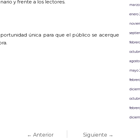
rio y frente a los lectores.
marzo
enero 
novie
septie
oportunidad única para que el público se acerque
ra.
febrer
octubr
agosto
mayo 
febrer
diciem
octubr
febrer
diciem
← Anterior
Siguiente →