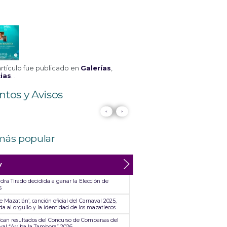
artículo fue publicado en
Galerías
,
ias
. .
ntos y Avisos
<
>
más popular
y
dra Tirado decidida a ganar la Elección de
s
e Mazatlán’, canción oficial del Carnaval 2025,
a al orgullo y la identidad de los mazatlecos
fican resultados del Concurso de Comparsas del
val “Arriba la Tambora” 2026