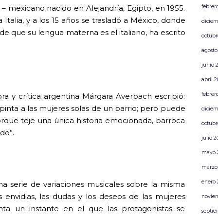
febrer
o – mexicano nacido en Alejandría, Egipto, en 1955.
a Italia, y a los 15 años se trasladó a México, donde
diciem
de que su lengua materna es el italiano, ha escrito
octubr
agosto
junio 
abril 
febrer
ora y crítica argentina Márgara Averbach escribió:
pinta a las mujeres solas de un barrio; pero puede
diciem
rque teje una única historia emocionada, barroca
octubr
do”.
julio 
mayo 
marzo
enero 
na serie de variaciones musicales sobre la misma
 envidias, las dudas y los deseos de las mujeres
novie
ta un instante en el que las protagonistas se
septie