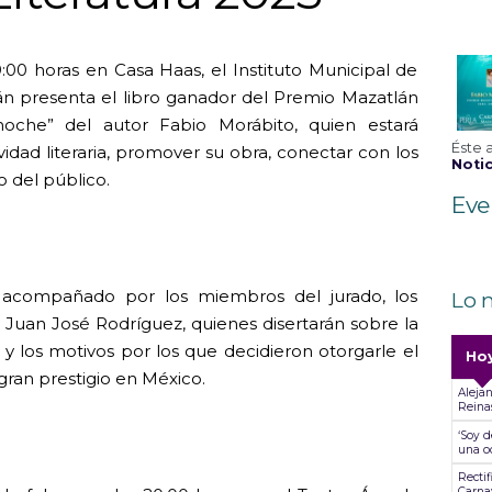
9:00 horas en Casa Haas, el Instituto Municipal de
án presenta el libro ganador del Premio Mazatlán
noche” del autor Fabio Morábito, quien estará
Éste 
idad literaria, promover su obra, conectar con los
Notic
o del público.
Eve
á acompañado por los miembros del jurado, los
Lo 
 y Juan José Rodríguez, quienes disertarán sobre la
o y los motivos por los que decidieron otorgarle el
Ho
gran prestigio en México.
Alejan
Reina
‘Soy d
una od
Recti
Carna