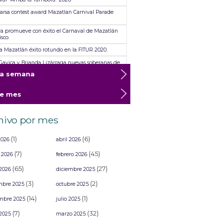
rsa contest award Mazatlan Carnival Parade
ra promueve con éxito el Carnaval de Mazatlán
isco.
ra Mazatlán éxito rotundo en la FITUR 2020.
 Gavica y Brianda Lizárraga nuevas soberanas de
s América”.
ta semana
ra Mazatlan resounding success at FITUR 2020
te mes
ra da a conocer a los ganadores del Concurso de
rsas
nne, Maluma, Intocable y Placido Domingo, los
hivo por mes
as que estarían en “Lanao, un viaje por el tiempo”
(1)
(6)
2026
abril 2026
(7)
(45)
 2026
febrero 2026
(65)
(27)
2026
diciembre 2025
(3)
(2)
mbre 2025
octubre 2025
(14)
(1)
mbre 2025
julio 2025
(7)
(32)
2025
marzo 2025