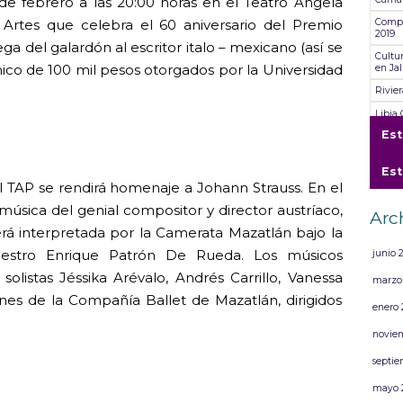
de febrero a las 20:00 horas en el Teatro Ángela
Compa
s Artes que celebra el 60 aniversario del Premio
2019
ga del galardón al escritor italo – mexicano (así se
Cultu
ico de 100 mil pesos otorgados por la Universidad
en Jal
Rivie
Libia
“Somo
Es
Rivie
Es
Cultu
Compa
l TAP se rendirá homenaje a Johann Strauss. En el
Chaya
música del genial compositor y director austríaco,
Arc
artist
rá interpretada por la Camerata Mazatlán bajo la
Maestro Enrique Patrón De Rueda. Los músicos
junio 
solistas Jéssika Arévalo, Andrés Carrillo, Vanessa
marzo
es de la Compañía Ballet de Mazatlán, dirigidos
enero 
novie
septie
mayo 