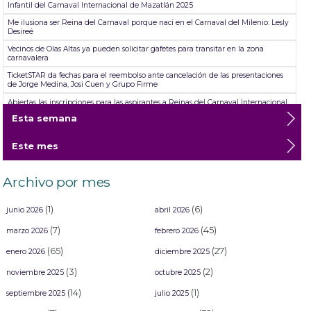
Infantil del Carnaval Internacional de Mazatlán 2025
Me ilusiona ser Reina del Carnaval porque nací en el Carnaval del Milenio: Lesly
Desireé
Vecinos de Olas Altas ya pueden solicitar gafetes para transitar en la zona
carnavalera
TicketSTAR da fechas para el reembolso ante cancelación de las presentaciones
de Jorge Medina, Josi Cuen y Grupo Firme
Abiertas las inscripciones para las aspirantes a Reinas del Carnaval Internacional
de Mazatlán ´26
Esta semana
S.G.M. Karina Dueñas, Reina de Plata de los Juegos Florales, será homenajeada
en el Carnaval Internacional Mazatlán 2026 “Arriba la Tambora”
Este mes
Me siento genial y muy feliz: Noelia Vega, Reina de la Poesía
El Recodo, Siqueiros, El Roble y Villa Unión fueron las sindicaturas beneficiadas
Archivo por mes
este domingo con boletos gratuitos para Carnaval.
(1)
(6)
junio 2026
abril 2026
(7)
(45)
marzo 2026
febrero 2026
(65)
(27)
enero 2026
diciembre 2025
(3)
(2)
noviembre 2025
octubre 2025
(14)
(1)
septiembre 2025
julio 2025