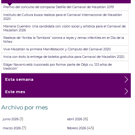
Premio del concurso de comparsa Desfile del Carnaval de Mazatlán 2019
Instituto de Cultura busca realeza para el Carnaval Internacional de Mazatlán
2020
Mariana Guerrero: Una candidata con visión social y artística para el Carnaval de
Mazatlán 2026
Realeza de “Arriba la Tambora” corona a reyes y reinas infantiles en el Día de la
Niñez
Vive Mazatlán la primera Manifestación y Cómputo del Carnaval 2020.
Inicia con éxito la entrega de boletos gratuitos para Carnaval de Mazatlán 2020.
Edgar Navarro está ilusionado por formar parte de Déjà vu, 125 años de
tradición”
No esperaba ser ganador: Tonatiuh Salcedo -Ganador del primer lugar del XXIII
Esta semana
Premio Bienal Antonio López Sáenz de las Artes Plásticas
Presentan “Isla Negra” de la poeta Elsa Cross, poemario ganador del Premio
Este mes
Mazatlán de Literatura 2024
Reinas y Reyes del Carnaval Internacional de Mazatlán Deslumbran en el
Estadio El Encanto
Archivo por mes
(1)
(6)
junio 2026
abril 2026
(7)
(45)
marzo 2026
febrero 2026