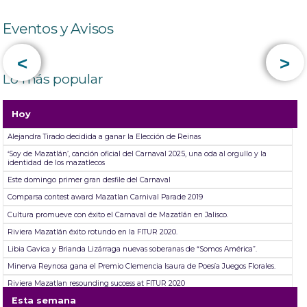
Eventos y Avisos
<
>
Lo más popular
Hoy
Alejandra Tirado decidida a ganar la Elección de Reinas
‘Soy de Mazatlán’, canción oficial del Carnaval 2025, una oda al orgullo y la
identidad de los mazatlecos
Este domingo primer gran desfile del Carnaval
Comparsa contest award Mazatlan Carnival Parade 2019
Cultura promueve con éxito el Carnaval de Mazatlán en Jalisco.
Riviera Mazatlán éxito rotundo en la FITUR 2020.
Libia Gavica y Brianda Lizárraga nuevas soberanas de “Somos América”.
Minerva Reynosa gana el Premio Clemencia Isaura de Poesía Juegos Florales.
Riviera Mazatlan resounding success at FITUR 2020
Esta semana
Cultura da a conocer a los ganadores del Concurso de Comparsas