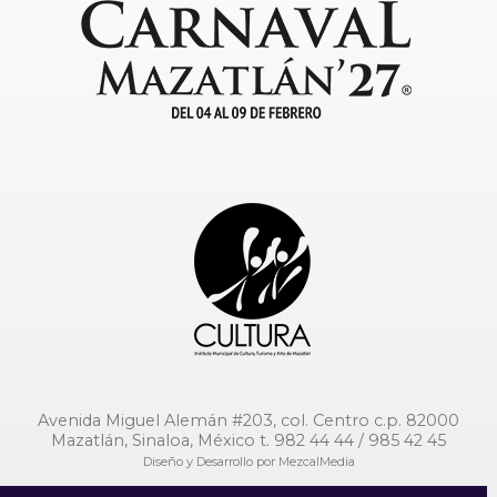
Avenida Miguel Alemán #203, col. Centro c.p. 82000
Mazatlán, Sinaloa, México t. 982 44 44 / 985 42 45
Diseño y Desarrollo por
MezcalMedia