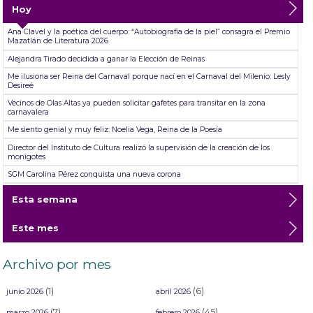
Hoy
Ana Clavel y la poética del cuerpo: “Autobiografía de la piel” consagra el Premio
Mazatlán de Literatura 2026
Alejandra Tirado decidida a ganar la Elección de Reinas
Me ilusiona ser Reina del Carnaval porque nací en el Carnaval del Milenio: Lesly
Desireé
Vecinos de Olas Altas ya pueden solicitar gafetes para transitar en la zona
carnavalera
Me siento genial y muy feliz: Noelia Vega, Reina de la Poesía
Director del Instituto de Cultura realizó la supervisión de la creación de los
monigotes
SGM Carolina Pérez conquista una nueva corona
TicketSTAR da fechas para el reembolso ante cancelación de las presentaciones
Esta semana
de Jorge Medina, Josi Cuen y Grupo Firme
Abiertas las inscripciones para las aspirantes a Reinas del Carnaval Internacional
Este mes
de Mazatlán ´26
Mazatlán se desgañita de alegría durante su primer Desfile de Carnaval 2026:
Un éxito total en el Malecón
Archivo por mes
(1)
(6)
junio 2026
abril 2026
(7)
(45)
marzo 2026
febrero 2026