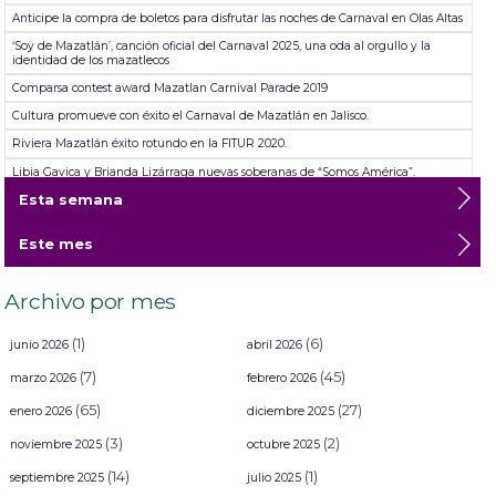
Anticipe la compra de boletos para disfrutar las noches de Carnaval en Olas Altas
‘Soy de Mazatlán’, canción oficial del Carnaval 2025, una oda al orgullo y la
identidad de los mazatlecos
Comparsa contest award Mazatlan Carnival Parade 2019
Cultura promueve con éxito el Carnaval de Mazatlán en Jalisco.
Riviera Mazatlán éxito rotundo en la FITUR 2020.
Libia Gavica y Brianda Lizárraga nuevas soberanas de “Somos América”.
Esta semana
Minerva Reynosa gana el Premio Clemencia Isaura de Poesía Juegos Florales.
Este mes
Archivo por mes
(1)
(6)
junio 2026
abril 2026
(7)
(45)
marzo 2026
febrero 2026
(65)
(27)
enero 2026
diciembre 2025
(3)
(2)
noviembre 2025
octubre 2025
(14)
(1)
septiembre 2025
julio 2025