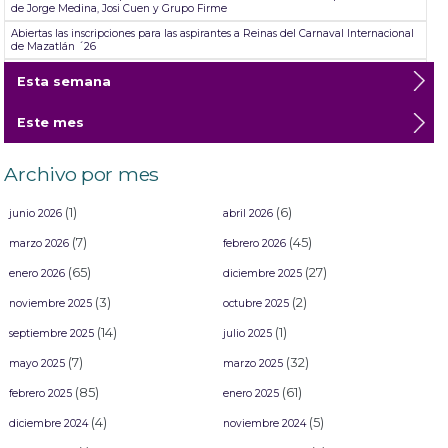
de Jorge Medina, Josi Cuen y Grupo Firme
Abiertas las inscripciones para las aspirantes a Reinas del Carnaval Internacional
de Mazatlán ´26
El Recodo, Siqueiros, El Roble y Villa Unión fueron las sindicaturas beneficiadas
Esta semana
este domingo con boletos gratuitos para Carnaval.
Director del Instituto de Cultura realizó la supervisión de la creación de los
Este mes
monigotes
Muy loco lo que estoy sintiendo, quería cantar aquí antes de morir”: Edén
Muñoz
Archivo por mes
Aspirantes a las coronas del Carnaval de Mazatlán celebran el Día de Reyes en el
Asilo de Ancianos
(1)
(6)
junio 2026
abril 2026
(7)
(45)
marzo 2026
febrero 2026
(65)
(27)
enero 2026
diciembre 2025
(3)
(2)
noviembre 2025
octubre 2025
(14)
(1)
septiembre 2025
julio 2025
(7)
(32)
mayo 2025
marzo 2025
(85)
(61)
febrero 2025
enero 2025
(4)
(5)
diciembre 2024
noviembre 2024