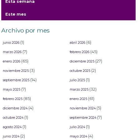
Esta semana
Chayanne, Maluma, Intocable y Placido Domingo, los artistas que estarían en
“Lanao, un viaje por el tiempo”
Este mes
Archivo por mes
(1)
(6)
junio 2026
abril 2026
(7)
(45)
marzo 2026
febrero 2026
(65)
(27)
enero 2026
diciembre 2025
(3)
(2)
noviembre 2025
octubre 2025
(14)
(1)
septiembre 2025
julio 2025
(7)
(32)
mayo 2025
marzo 2025
(85)
(61)
febrero 2025
enero 2025
(4)
(5)
diciembre 2024
noviembre 2024
(1)
(7)
octubre 2024
septiembre 2024
(1)
(1)
agosto 2024
julio 2024
(2)
(4)
junio 2024
mayo 2024