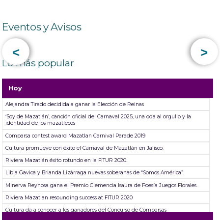
Eventos y Avisos
<
>
Lo más popular
Hoy
Alejandra Tirado decidida a ganar la Elección de Reinas
‘Soy de Mazatlán’, canción oficial del Carnaval 2025, una oda al orgullo y la
identidad de los mazatlecos
Comparsa contest award Mazatlan Carnival Parade 2019
Cultura promueve con éxito el Carnaval de Mazatlán en Jalisco.
Riviera Mazatlán éxito rotundo en la FITUR 2020.
Libia Gavica y Brianda Lizárraga nuevas soberanas de “Somos América”.
Minerva Reynosa gana el Premio Clemencia Isaura de Poesía Juegos Florales.
Riviera Mazatlan resounding success at FITUR 2020
Cultura da a conocer a los ganadores del Concurso de Comparsas