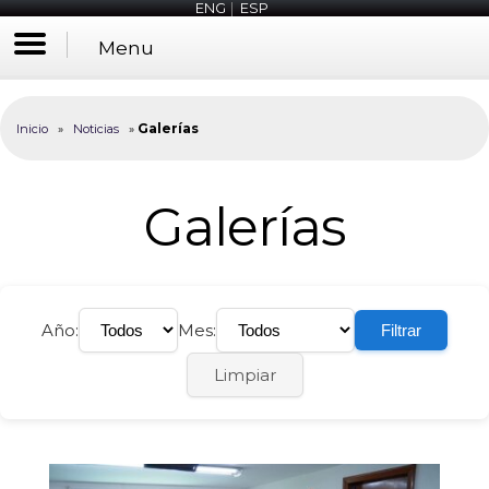
ENG
|
ESP
Menu
Galerías
Inicio
»
Noticias
»
Galerías
Año:
Mes:
Filtrar
Limpiar