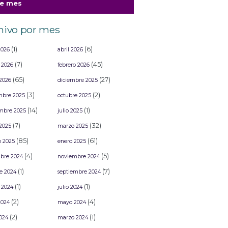
te mes
Cuen y Grupo Firme
lán se desgañita de alegría durante su primer
e de Carnaval 2026: Un éxito total en el Malecón
hivo por mes
fican resultados del Concurso de Comparsas del
val “Arriba la Tambora” 2026
(1)
(6)
2026
abril 2026
(7)
(45)
 2026
febrero 2026
(65)
(27)
2026
diciembre 2025
(3)
(2)
mbre 2025
octubre 2025
(14)
(1)
mbre 2025
julio 2025
(7)
(32)
2025
marzo 2025
(85)
(61)
o 2025
enero 2025
(4)
(5)
bre 2024
noviembre 2024
(1)
(7)
e 2024
septiembre 2024
(1)
(1)
 2024
julio 2024
(2)
(4)
2024
mayo 2024
(2)
(1)
2024
marzo 2024