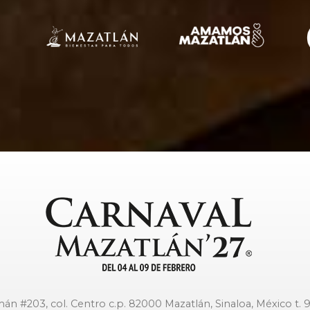
án #203, col. Centro c.p. 82000 Mazatlán, Sinaloa, México t. 9