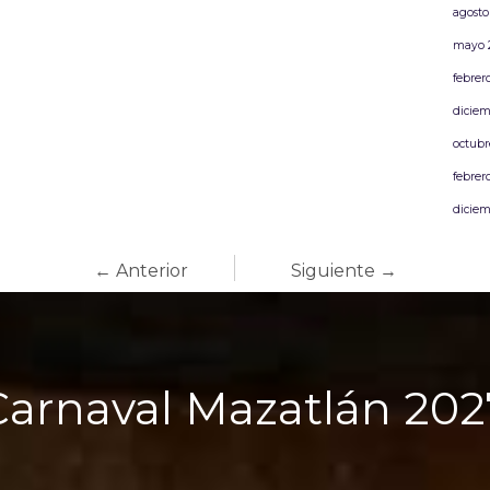
agosto
mayo 
febrer
diciem
octubr
febrer
diciem
← Anterior
Siguiente →
Carnaval Mazatlán 202