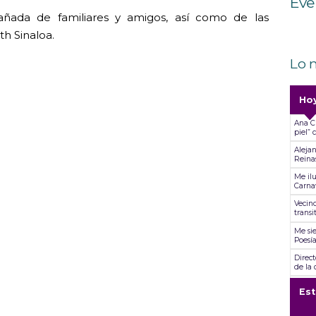
Eve
ñada de familiares y amigos, así como de las
h Sinaloa.
Lo 
Ho
Ana Cl
piel”
Alejan
Reina
Me ilu
Carnav
Vecino
transi
Me sie
Poesí
Direct
de la 
SGM C
Es
Ticke
cance