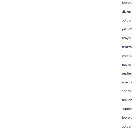
febrer
diciem
octubr
julio 
mayo 
marzo
enero 
novie
septie
marzo
enero 
novie
septie
febrer
octubr