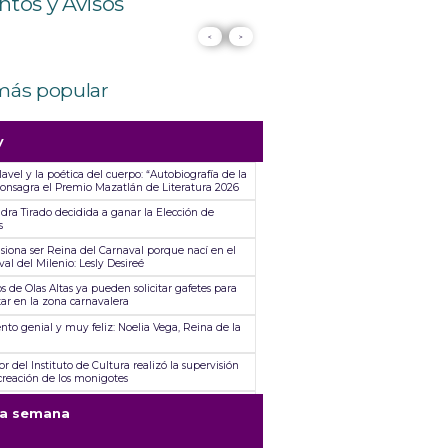
ntos y Avisos
<
>
más popular
y
avel y la poética del cuerpo: “Autobiografía de la
 consagra el Premio Mazatlán de Literatura 2026
dra Tirado decidida a ganar la Elección de
s
siona ser Reina del Carnaval porque nací en el
al del Milenio: Lesly Desireé
s de Olas Altas ya pueden solicitar gafetes para
tar en la zona carnavalera
nto genial y muy feliz: Noelia Vega, Reina de la
a
or del Instituto de Cultura realizó la supervisión
creación de los monigotes
arolina Pérez conquista una nueva corona
ta semana
tSTAR da fechas para el reembolso ante
lación de las presentaciones de Jorge Medina,