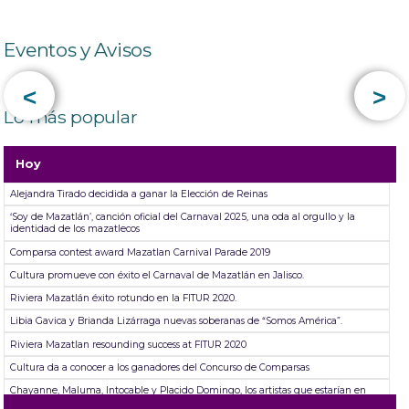
Eventos y Avisos
<
>
Lo más popular
Hoy
Alejandra Tirado decidida a ganar la Elección de Reinas
‘Soy de Mazatlán’, canción oficial del Carnaval 2025, una oda al orgullo y la
identidad de los mazatlecos
Comparsa contest award Mazatlan Carnival Parade 2019
Cultura promueve con éxito el Carnaval de Mazatlán en Jalisco.
Riviera Mazatlán éxito rotundo en la FITUR 2020.
Libia Gavica y Brianda Lizárraga nuevas soberanas de “Somos América”.
Riviera Mazatlan resounding success at FITUR 2020
Cultura da a conocer a los ganadores del Concurso de Comparsas
Chayanne, Maluma, Intocable y Placido Domingo, los artistas que estarían en
“Lanao, un viaje por el tiempo”