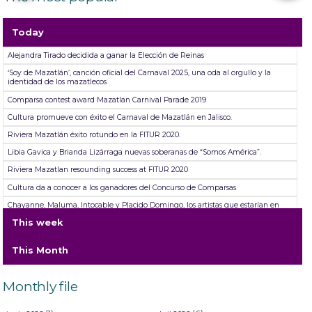
Today
Alejandra Tirado decidida a ganar la Elección de Reinas
‘Soy de Mazatlán’, canción oficial del Carnaval 2025, una oda al orgullo y la
identidad de los mazatlecos
Comparsa contest award Mazatlan Carnival Parade 2019
Cultura promueve con éxito el Carnaval de Mazatlán en Jalisco.
Riviera Mazatlán éxito rotundo en la FITUR 2020.
Libia Gavica y Brianda Lizárraga nuevas soberanas de “Somos América”.
Riviera Mazatlan resounding success at FITUR 2020
Cultura da a conocer a los ganadores del Concurso de Comparsas
Chayanne, Maluma, Intocable y Placido Domingo, los artistas que estarían en
“Lanao, un viaje por el tiempo”
This week
Se abren convocatorias para Carnaval Internacional de Mazatlán 2022.
This Month
Monthly file