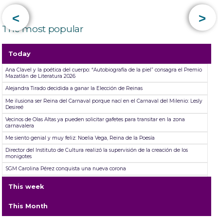
<
>
The most popular
Today
Ana Clavel y la poética del cuerpo: “Autobiografía de la piel” consagra el Premio
Mazatlán de Literatura 2026
Alejandra Tirado decidida a ganar la Elección de Reinas
Me ilusiona ser Reina del Carnaval porque nací en el Carnaval del Milenio: Lesly
Desireé
Vecinos de Olas Altas ya pueden solicitar gafetes para transitar en la zona
carnavalera
Me siento genial y muy feliz: Noelia Vega, Reina de la Poesía
Director del Instituto de Cultura realizó la supervisión de la creación de los
monigotes
SGM Carolina Pérez conquista una nueva corona
TicketSTAR da fechas para el reembolso ante cancelación de las presentaciones
This week
de Jorge Medina, Josi Cuen y Grupo Firme
Mazatlán se desgañita de alegría durante su primer Desfile de Carnaval 2026:
This Month
Un éxito total en el Malecón